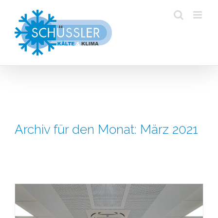
Zum
Inhalt
springen
Archiv für den Monat:
März 2021
Sirius Business-Park Alzenau