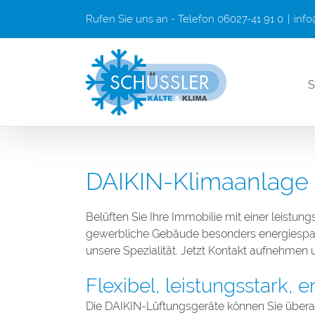
Zum
Rufen Sie uns an - Telefon 06027-41 91 0
|
info
Inhalt
springen
S
DAIKIN-Klimaanlage 
Belüften Sie Ihre Immobilie mit einer leistu
gewerbliche Gebäude besonders energiespar
unsere Spezialität. Jetzt Kontakt aufnehmen
Flexibel, leistungsstark,
Die DAIKIN-Lüftungsgeräte können Sie überaus