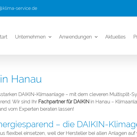
@klima-service.de
tart
Unternehmen
Anwendungen
Aktuelles
P
in Hanau
ngsstarken DAIKIN-Klimaanlage – mit dem cleveren Multisplit-S
end. Wir sind Ihr
Fachpartner für DAIKIN
in Hanau – Klimaanlag
 und vom Experten beraten lassen!
 energiesparend – die DAIKIN-Klimag
 flexibel einsetzen, weil der Hersteller bei allen Anlagen au