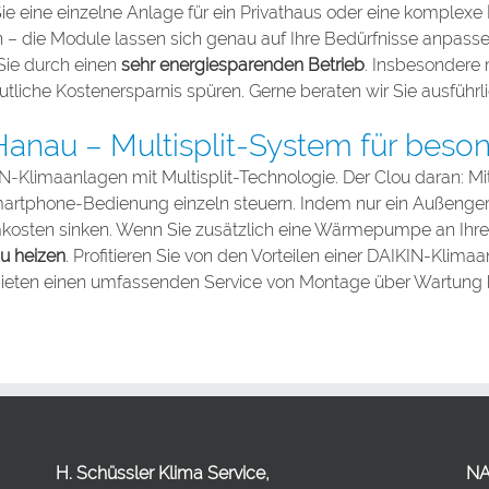
ie eine einzelne Anlage für ein Privathaus oder eine komplexe
n – die Module lassen sich genau auf Ihre Bedürfnisse anpas
Sie durch einen
sehr energiesparenden Betrieb
. Insbesondere 
tliche Kostenersparnis spüren. Gerne beraten wir Sie ausführlic
anau – Multisplit-System für besond
N-Klimaanlagen
mit Multisplit-Technologie. Der Clou daran: 
martphone-Bedienung einzeln steuern. Indem nur ein Außenger
kosten sinken. Wenn Sie zusätzlich eine Wärmepumpe an Ihre 
u heizen
. Profitieren Sie von den Vorteilen einer DAIKIN-Klim
d bieten einen umfassenden Service von Montage über Wartung b
H. Schüssler Klima Service,
NA